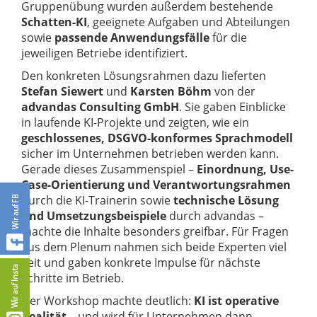
Gruppenübung wurden außerdem bestehende
Schatten-KI
, geeignete Aufgaben und Abteilungen
sowie
passende Anwendungsfälle
für die
jeweiligen Betriebe identifiziert.
Den konkreten Lösungsrahmen dazu lieferten
Stefan Siewert
und
Karsten Böhm
von der
advandas Consulting GmbH
. Sie gaben Einblicke
in laufende KI-Projekte und zeigten, wie ein
geschlossenes, DSGVO-konformes Sprachmodell
sicher im Unternehmen betrieben werden kann.
Gerade dieses Zusammenspiel –
Einordnung, Use-
Case-Orientierung und Verantwortungsrahmen
durch die KI-Trainerin sowie
technische Lösung
und Umsetzungsbeispiele
durch advandas –
machte die Inhalte besonders greifbar. Für Fragen
aus dem Plenum nahmen sich beide Experten viel
Zeit und gaben konkrete Impulse für nächste
Schritte im Betrieb.
Der Workshop machte deutlich:
KI ist operative
Realität
– und wird für Unternehmen dann