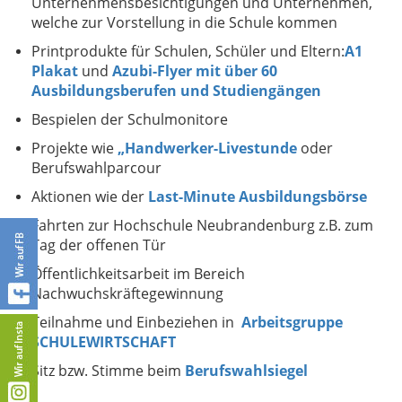
Unternehmensbesichtigungen und Unternehmen,
welche zur Vorstellung in die Schule kommen
Printprodukte für Schulen, Schüler und Eltern:
A1
Plakat
und
Azubi-Flyer mit über 60
Ausbildungsberufen und Studiengängen
Bespielen der Schulmonitore
Projekte wie
„Handwerker-Livestunde
oder
Berufswahlparcour
Aktionen wie der
Last-Minute Ausbildungsbörse
Fahrten zur Hochschule Neubrandenburg z.B. zum
Tag der offenen Tür
Öffentlichkeitsarbeit im Bereich
Nachwuchskräftegewinnung
Teilnahme und Einbeziehen in
Arbeitsgruppe
SCHULEWIRTSCHAFT
Sitz bzw. Stimme beim
Berufswahlsiegel​