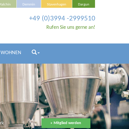
Malchin
Demmin
Stavenhagen
Dargun
+49 (0)3994 -2999510
Rufen Sie uns gerne an!
& WOHNEN
» Mitglied werden