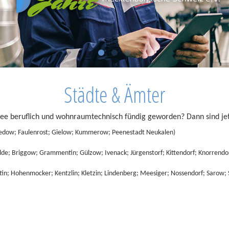
Städte & Ämter
e beruflich und wohnraumtechnisch fündig geworden? Dann sind jetzt
sedow; Faulenrost; Gielow; Kummerow; Peenestadt Neukalen)
de; Briggow; Grammentin; Gülzow; Ivenack; Jürgenstorf; Kittendorf; Knorrendo
in; Hohenmocker; Kentzlin; Kletzin; Lindenberg; Meesiger; Nossendorf; Sarow;