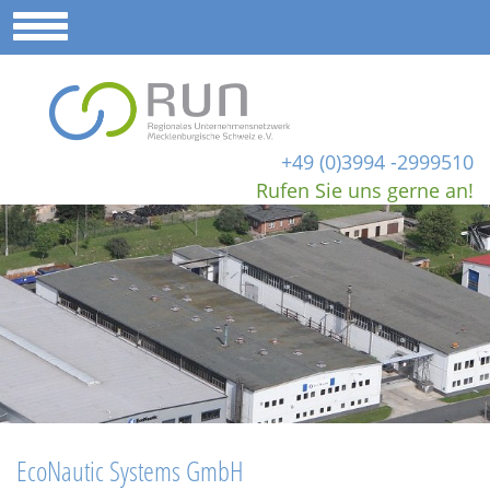
+49 (0)3994 -2999510
Rufen Sie uns gerne an!
EcoNautic Systems GmbH