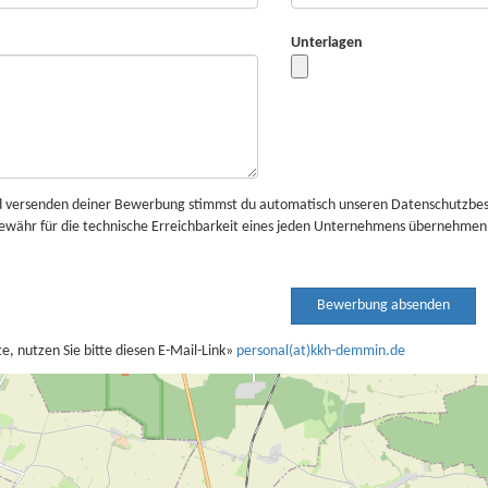
Unterlagen
d versenden deiner Bewerbung stimmst du automatisch unseren Datenschutzbe
 Gewähr für die technische Erreichbarkeit eines jeden Unternehmens übernehm
e, nutzen Sie bitte diesen E-Mail-Link»
personal(at)kkh-demmin.de