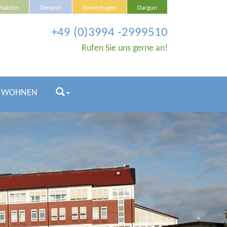
Malchin
Demmin
Stavenhagen
Dargun
+49 (0)3994 -2999510
Rufen Sie uns gerne an!
& WOHNEN