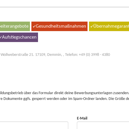
eiterangebote
Gesundheitsmaßnahmen
Übernahmegaranti
Aufstiegschancen
ollweberstraße 21. 17109, Demmin, , Telefon: +49 (0) 3998 - 4380
n
ngsbetrieb über das Formular direkt deine Bewerbungsunterlagen zusenden. Bitte achte darau
re Dokumente ggfs. gesperrt werden oder im Spam-Ordner landen. Die Größe de
E-Mail