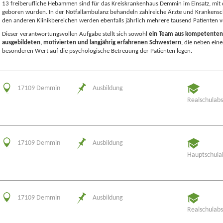
13 freiberufliche Hebammen sind für das Kreiskrankenhaus Demmin im Einsatz, mit 
geboren wurden. In der Notfallambulanz behandeln zahlreiche Ärzte und Krankensc
den anderen Klinikbereichen werden ebenfalls jährlich mehrere tausend Patienten v
Dieser verantwortungsvollen Aufgabe stellt sich sowohl
ein Team aus kompetenten
ausgebildeten, motivierten und langjährig erfahrenen Schwestern
, die neben ein
besonderen Wert auf die psychologische Betreuung der Patienten legen.
17109 Demmin
Ausbildung
Realschulabs
17109 Demmin
Ausbildung
Hauptschula
17109 Demmin
Ausbildung
Realschulabs