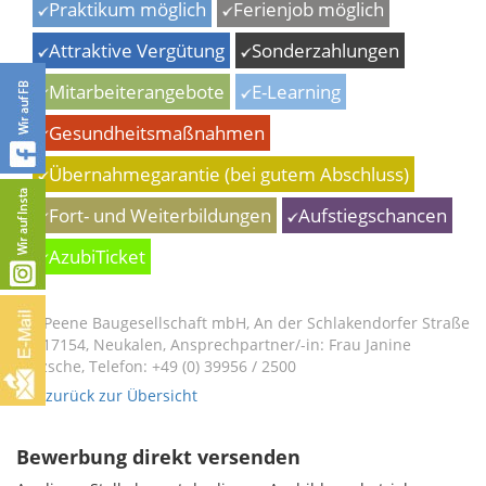
Praktikum möglich
Ferienjob möglich
Attraktive Vergütung
Sonderzahlungen
Mitarbeiterangebote
E-Learning
Gesundheitsmaßnahmen
Übernahmegarantie (bei gutem Abschluss)
Fort- und Weiterbildungen
Aufstiegschancen
AzubiTicket
Peene Baugesellschaft mbH, An der Schlakendorfer Straße
13. 17154, Neukalen, Ansprechpartner/-in: Frau Janine
Fritzsche, Telefon: +49 (0) 39956 / 2500
« zurück zur Übersicht
Bewerbung direkt versenden